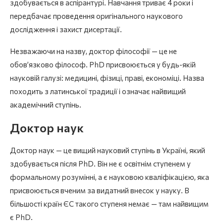
здобувається в аспірантурі. Навчання триває 4 роки і
передбачає проведення оригінального наукового
дослідження і захист дисертації.
Незважаючи на назву, доктор філософії — це не
обов’язково філософ. PhD присвоюється у будь-якій
науковій галузі: медицині, фізиці, праві, економіці. Назва
походить з латинської традиції і означає найвищий
академічний ступінь.
Доктор наук
Доктор наук — це вищий науковий ступінь в Україні, який
здобувається після PhD. Він не є освітнім ступенем у
формальному розумінні, а є науковою кваліфікацією, яка
присвоюється вченим за видатний внесок у науку. В
більшості країн ЄС такого ступеня немає — там найвищим
є PhD.