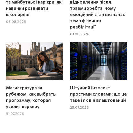
та майбутньої кар’єри: які
відновлення після
навички розвивати
травми хребта: чому
школяреві
емоційний стан визначає
темп фізичної
06.08.2026
реабілітації
01.08.2026
Магистратура за
Штучний інтелект
рубежом: как выбрать
простими словами: що це
программу, которая
таке і як він влаштований
усилит карьеру
25.07.2026
31.07.2026