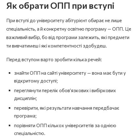
Як обрати ОПП при вступі
При вступі до університету абітурієнт обирає не лише
спеціальність, а й конкретну освітню програму — ОПП. Це
важливий вибір, бо від програми залежить, які предмети
ти вивчатимеш і які компетентності здобудеш.
Перед вступом варто зробити кілька речей:
знайти ОПП на сайті університету — вона має бути у
відкритому доступі;
переглянути перелік обов’язкових і вибіркових
дисциплін;
перевірити, які результати навчання передбачає
програма;
порівняти ОПП кількох університетів за однією
спеціальністю.