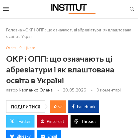
Головна
»
ОКР і ОПП: що означають ці абревіатури і як влаштована
освіта в Україні
Освіта
Цікаве
ОКР і ОПП: що означають ці
абревіатури і як влаштована
освіта в Україні
автор
Карпенко Олена
20.05.2026
0 коментарі
0
Facebook
ПОДІЛИТИСЯ
Twitter
Pinterest
Threads
Bluesky
Email