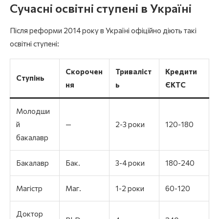
Сучасні освітні ступені в Україні
Після реформи 2014 року в Україні офіційно діють такі
освітні ступені:
Скорочен
Триваліст
Кредити
Ступінь
ня
ь
ЄКТС
Молодши
й
—
2-3 роки
120-180
бакалавр
Бакалавр
Бак.
3-4 роки
180-240
Магістр
Маг.
1-2 роки
60-120
Доктор