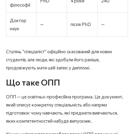
PhD
4 роки
240
філософії
Доктор
—
після PhD
—
наук
Ступінь “спеціаліст” офіційно скасований для нових
студентів, але люди, які здобули його раніше,
продовжують мати цей запис у дипломі.
Що таке ОПП
ОПП — це освітньо-професійна програма. Це документ,
який описує конкретну спеціальність або напрям
підготовки: чому навчають, які предмети вивчаються,
яких компетентностей набуде випускник.
Кожен університет розробляє власні ОПП для кожної