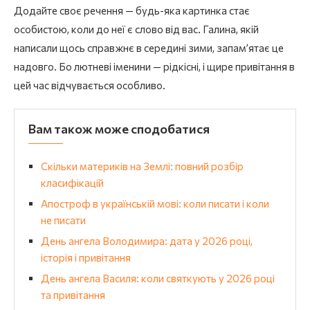
Додайте своє речення — будь-яка картинка стає
особистою, коли до неї є слово від вас. Галина, якій
написали щось справжнє в середині зими, запам’ятає це
надовго. Бо лютневі іменини — рідкісні, і щире привітання в
цей час відчувається особливо.
Вам також може сподобатися
Скільки материків на Землі: повний розбір
класифікацій
Апостроф в українській мові: коли писати і коли
не писати
День ангела Володимира: дата у 2026 році,
історія і привітання
День ангела Василя: коли святкують у 2026 році
та привітання