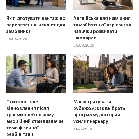
Як підготувати вантаж до
Англійська для навчання
перевезення: чекліст для
та майбутньої кар’єри: які
замовника
навички розвивати
школяреві
06.08.2026
06.08.2026
Психологічне
Магистратура за
відновлення після
рубежом: как выбрать
травми хребта: чому
программу, которая
емоційний стан визначає
усилит карьеру
темп фізичної
31.07.2026
реабілітації