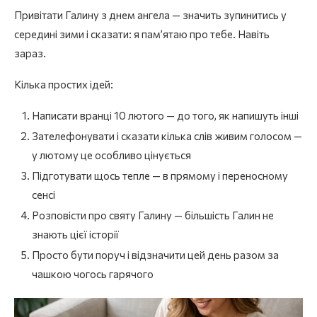
Привітати Галину з днем ангела — значить зупинитись у
середині зими і сказати: я пам’ятаю про тебе. Навіть
зараз.
Кілька простих ідей:
Написати вранці 10 лютого — до того, як напишуть інші
Зателефонувати і сказати кілька слів живим голосом —
у лютому це особливо цінується
Підготувати щось тепле — в прямому і переносному
сенсі
Розповісти про святу Галину — більшість Галин не
знають цієї історії
Просто бути поруч і відзначити цей день разом за
чашкою чогось гарячого