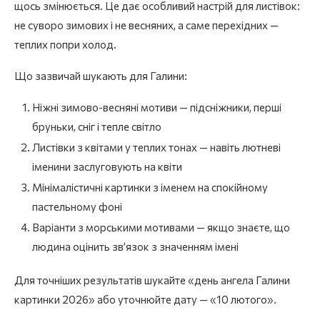
щось змінюється. Це дає особливий настрій для листівок:
не суворо зимових і не весняних, а саме перехідних —
теплих попри холод.
Що зазвичай шукають для Галини:
Ніжні зимово-весняні мотиви — підсніжники, перші
бруньки, сніг і тепле світло
Листівки з квітами у теплих тонах — навіть лютневі
іменини заслуговують на квіти
Мінімалістичні картинки з іменем на спокійному
пастельному фоні
Варіанти з морськими мотивами — якщо знаєте, що
людина оцінить зв’язок з значенням імені
Для точніших результатів шукайте «день ангела Галини
картинки 2026» або уточнюйте дату — «10 лютого».