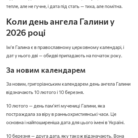
тепле, але не гучне, і дата під стать — тиха, але помітна.
Коли день ангела Галини у
2026 році
Ім’я Галина є в православному церковному календарі, і
дат у нього дві — обидві припадають на початок року.
За новим календарем
За новим, григоріанським календарем день ангела Галини
відзначають 10 лютого і 10 березня.
10 лютого — день пам’яті мучениці Галини, яка
постраждала за віру в ранньохристиянські часи. Це
основна і найпоширеніша дата для цього імені в Україні.
10 березня — друга дата, яку також відзначають. Вона