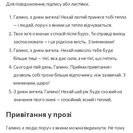
Для повідомлення, підпису або листівки.
Галино, з днем ангела! Нехай лютий принесе тобі тепло
— і людей, поруч з якими це тепло відчувається.
Твоє ім’я означає «спокій після бурі». Ти справді вмієш
заспокоювати — і це рідкісна якість. З іменинами!
Галино, з днем ангела. Нехай навколо тебе буде
більше тиші — тієї, яка дає сили, а не тієї, що гнітить.
Сьогодні твій день, Галино. Прийми привітання і
дозволь собі трохи більше відпочинку, ніж зазвичай. З
іменинами, щиро!
З днем ангела, Галино! Нехай цей рік буде схожий на
значення твого імені — спокійний, ясний і теплий.
Привітання у прозі
Галино, є люди, поруч з якими можна видихнути. Не тому