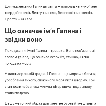
Для українських Галин ця свята — приклад негучної, але
твердої позиції. Без гучних слів, без героїчних жестів.
Просто — ні, і все.
Що означає ім’я Галина і
звідки воно
Походження імені Галина — грецьке. Воно пов’язане зі
словом galene, що означає «спокій», «тиша», «ясна
погода на морі».
У давньогрецькій традиції Галена — це морська богиня,
уособлення тихого, спокійного моря після шторму. Той
стан, коли небезпека минула, вітер вщух і вода знову
стала гладкою.
Це дуже точний образ для імені: не буревій і не штиль, а