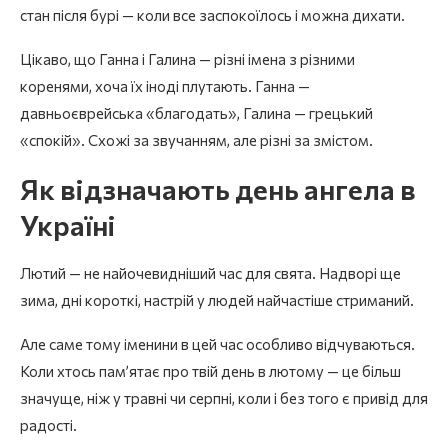
стан після бурі — коли все заспокоїлось і можна дихати.
Цікаво, що Ганна і Галина — різні імена з різними
коренями, хоча їх іноді плутають. Ганна —
давньоєврейська «благодать», Галина — грецький
«спокій». Схожі за звучанням, але різні за змістом.
Як відзначають день ангела в
Україні
Лютий — не найочевидніший час для свята. Надворі ще
зима, дні короткі, настрій у людей найчастіше стриманий.
Але саме тому іменини в цей час особливо відчуваються.
Коли хтось пам’ятає про твій день в лютому — це більш
значуще, ніж у травні чи серпні, коли і без того є привід для
радості.