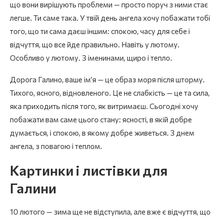
що вони вирішують проблеми — просто поруч з ними стає
легше. Ти саме така. У твій день ангела хочу побажати тобі
того, що ти сама даєш іншим: спокою, часу для себе і
відчуття, що все йде правильно. Навіть у лютому.
Особливо у лютому. З іменинами, щиро і тепло.
Дорога Галино, ваше ім’я — це образ моря після шторму.
Тихого, ясного, відновленого. Це не слабкість — це та сила,
яка приходить після того, як витримаєш. Сьогодні хочу
побажати вам саме цього стану: ясності, в якій добре
думається, і спокою, в якому добре живеться. З днем
ангела, з повагою і теплом.
Картинки і листівки для
Галини
10 лютого — зима ще не відступила, але вже є відчуття, що