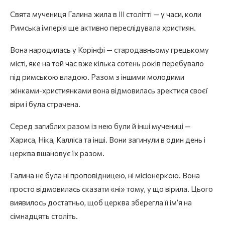
Свята мучениця Галина жила в III столітті — у часи, коли
Римська імперія ще активно переслідувала християн.
Вона народилась у Корінфі — стародавньому грецькому
місті, яке на той час вже кілька сотень років перебувало
під римською владою. Разом з іншими молодими
жінками-християнками вона відмовилась зректися своєї
віри і була страчена.
Серед загиблих разом із нею були й інші мучениці —
Хариса, Ніка, Калліса та інші. Вони загинули в один день і
церква вшановує їх разом.
Галина не була ні проповідницею, ні місіонеркою. Вона
просто відмовилась сказати «ні» тому, у що вірила. Цього
виявилось достатньо, щоб церква зберегла її ім’я на
сімнадцять століть.