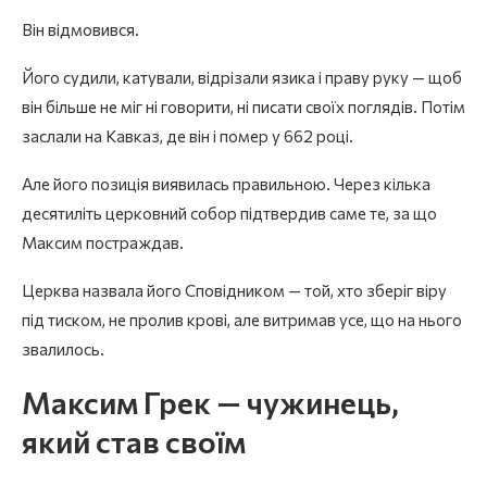
Він відмовився.
Його судили, катували, відрізали язика і праву руку — щоб
він більше не міг ні говорити, ні писати своїх поглядів. Потім
заслали на Кавказ, де він і помер у 662 році.
Але його позиція виявилась правильною. Через кілька
десятиліть церковний собор підтвердив саме те, за що
Максим постраждав.
Церква назвала його Сповідником — той, хто зберіг віру
під тиском, не пролив крові, але витримав усе, що на нього
звалилось.
Максим Грек — чужинець,
який став своїм