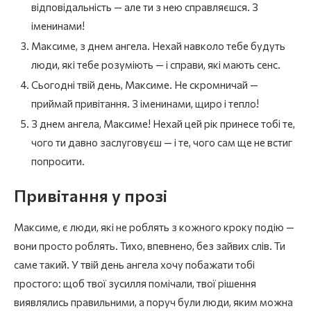
відповідальність — але ти з нею справляєшся. З
іменинами!
Максиме, з днем ангела. Нехай навколо тебе будуть
люди, які тебе розуміють — і справи, які мають сенс.
Сьогодні твій день, Максиме. Не скромничай —
приймай привітання. З іменинами, щиро і тепло!
З днем ангела, Максиме! Нехай цей рік принесе тобі те,
чого ти давно заслуговуєш — і те, чого сам ще не встиг
попросити.
Привітання у прозі
Максиме, є люди, які не роблять з кожного кроку подію —
вони просто роблять. Тихо, впевнено, без зайвих слів. Ти
саме такий. У твій день ангела хочу побажати тобі
простого: щоб твої зусилля помічали, твої рішення
виявлялись правильними, а поруч були люди, яким можна