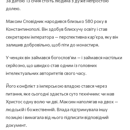
За датою 13 січня стоїть людина з дуже непростою
долею.
Максим Сповідник народився близько 580 року в
Константинополі. Він здобув блискучу освіту і став
секретарем імператора — перспективна кар’єра, яку він
залишив добровільно, щоб піти до монастиря.
У ченцях він займався богослов’ям — і займався настільки
серйозно, що швидко став одним із головних
інтелектуальних авторитетів свого часу.
Його конфлікт з імперською владою стався через
питання, яке сьогодні здається суто технічним: чи мав
Христос одну волю чи дві. Максим наполягав на двох —
людській і божественній. Влада підтримувала іншу
позицію і вимагала від нього підписати відповідний
документ.