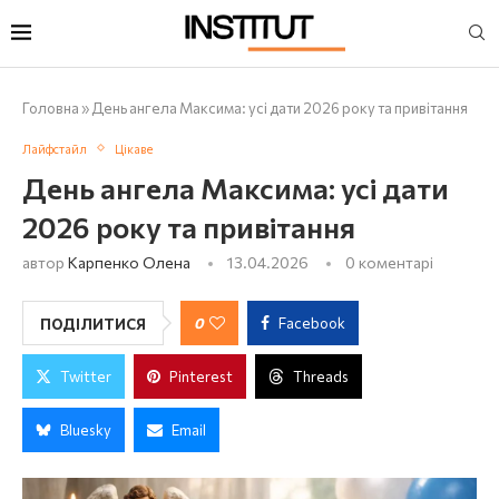
Головна
»
День ангела Максима: усі дати 2026 року та привітання
Лайфстайл
Цікаве
День ангела Максима: усі дати
2026 року та привітання
автор
Карпенко Олена
13.04.2026
0 коментарі
0
Facebook
ПОДІЛИТИСЯ
Twitter
Pinterest
Threads
Bluesky
Email