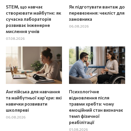
STEM, що навчає
Як підготувати вантаж до
створювати майбутнє: як
перевезення: чекліст для
сучасна лабораторія
замовника
розвиває інженерне
06.08.2026
мислення учнів
07.08.2026
Англійська для навчання
Психологічне
та майбутньої кар’єри: які
відновлення після
навички розвивати
травми хребта: чому
школяреві
емоційний стан визначає
темп фізичної
06.08.2026
реабілітації
01.08.2026