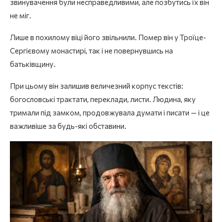
звинувачення були несправедливими, але позбутись їх він
не міг.
Лише в похилому віці його звільнили. Помер він у Троїце-
Сергієвому монастирі, так і не повернувшись на
батьківщину.
При цьому він залишив величезний корпус текстів:
богословські трактати, переклади, листи. Людина, яку
тримали під замком, продовжувала думати і писати — і це
важливіше за будь-які обставини.