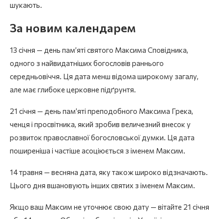
шукають.
За новим календарем
13 січня — день пам’яті святого Максима Сповідника,
одного з найвидатніших богословів раннього
середньовіччя. Ця дата менш відома широкому загалу,
але має глибоке церковне підґрунтя.
21 січня — день пам’яті преподобного Максима Грека,
ченця і просвітника, який зробив величезний внесок у
розвиток православної богословської думки. Ця дата
поширеніша і частіше асоціюється з іменем Максим.
14 травня — весняна дата, яку також широко відзначають.
Цього дня вшановують інших святих з іменем Максим.
Якщо ваш Максим не уточнює свою дату — вітайте 21 січня