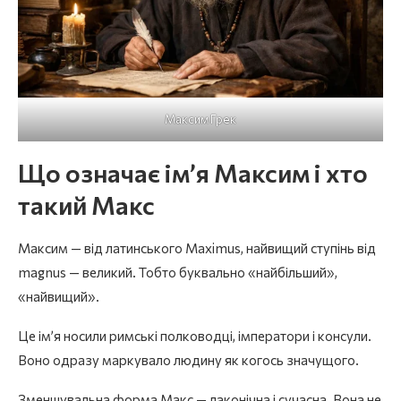
Максим Грек
Що означає ім’я Максим і хто
такий Макс
Максим — від латинського Maximus, найвищий ступінь від
magnus — великий. Тобто буквально «найбільший»,
«найвищий».
Це ім’я носили римські полководці, імператори і консули.
Воно одразу маркувало людину як когось значущого.
Зменшувальна форма Макс — лаконічна і сучасна. Вона не