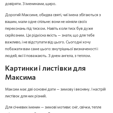
довіряти. З іменинами, щиро.
Дорогий Максиме, обидва святі, чиї імена збігаються з
вашим, мали одне спільне: вони не міняли своїх
переконань під тиском. Навіть коли тиск був дуже
серйозним. Це рідкісна якість — знати, що для тебе
важливо, і не відступати від цього. Сьогодні хочу
побажати вам саме цього: внутрішньої визначеності і
людей, які її поважають. З днем ангела, з теплом.
Картинки і листівки для
Максима
Максим має дві основні дати — зимову і весняну. І настрій
листівок для них різний.
Для січневих іменин — зимові мотиви: сніг, свічки, тепле