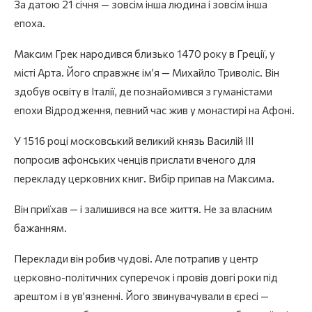
За датою 21 січня — зовсім інша людина і зовсім інша
епоха.
Максим Грек народився близько 1470 року в Греції, у
місті Арта. Його справжнє ім’я — Михайло Триволіс. Він
здобув освіту в Італії, де познайомився з гуманістами
епохи Відродження, певний час жив у монастирі на Афоні.
У 1516 році московський великий князь Василій III
попросив афонських ченців прислати вченого для
перекладу церковних книг. Вибір припав на Максима.
Він приїхав — і залишився на все життя. Не за власним
бажанням.
Переклади він робив чудові. Але потрапив у центр
церковно-політичних суперечок і провів довгі роки під
арештом і в ув’язненні. Його звинувачували в єресі —