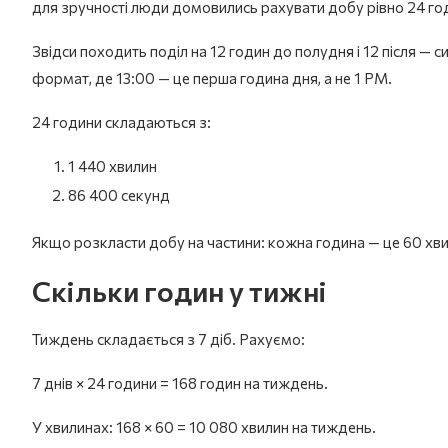
для зручності люди домовились рахувати добу рівно 24 годи
Звідси походить поділ на 12 годин до полудня і 12 після — 
формат, де 13:00 — це перша година дня, а не 1 PM.
24 години складаються з:
1 440 хвилин
86 400 секунд
Якщо розкласти добу на частини: кожна година — це 60 хви
Скільки годин у тижні
Тиждень складається з 7 діб. Рахуємо:
7 днів × 24 години = 168 годин на тиждень.
У хвилинах: 168 × 60 = 10 080 хвилин на тиждень.