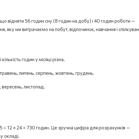
о відняти 56 годин сну (8 годин на добу) і 40 годин роботи —
я, яку ми витрачаємо на побут, відпочинок, навчання і спілкуван
кількість годин у місяці різна.
 травень, липень, серпень, жовтень, грудень.
, вересень, листопад.
65 ÷ 12 × 24 = 730 годин. Це зручна цифра для розрахунків —
у окладі.