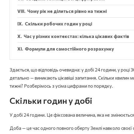
Чому рік не ділиться рівно на тижні
Скільки робочих годин у році
Час у різних контекстах: кілька цікавих фактів
Формули для самостійного розрахунку
Здається, що відповідь очевидна: у добі 24 години, у році 
детально — виникають цікавіші запитання. Скільки хвилин ми
тижні? Розберімось з усіма цифрами по порядку.
Скільки годин у добі
У добі 24 години. Це фіксована величина, яка не змінюється
Доба — це час одного повного оберту Землі навколо своєї ос