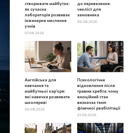
створювати майбутнє:
до перевезення:
як сучасна
чекліст для
лабораторія розвиває
замовника
інженерне мислення
06.08.2026
учнів
07.08.2026
Англійська для
Психологічне
навчання та
відновлення після
майбутньої кар’єри:
травми хребта: чому
які навички розвивати
емоційний стан
школяреві
визначає темп
фізичної реабілітації
06.08.2026
01.08.2026