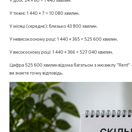
У добі: 24 × 60 = 1 440 хвилин.
У тижні: 1 440 × 7 = 10 080 хвилин.
У місяці (середнє): близько 43 800 хвилин.
У невисокосному році: 1 440 × 365 = 525 600 хвилин.
У високосному році: 1 440 × 366 = 527 040 хвилин.
Цифра 525 600 хвилин відома багатьом з мюзиклу “Rent” — та
ви знаєте точну відповідь.