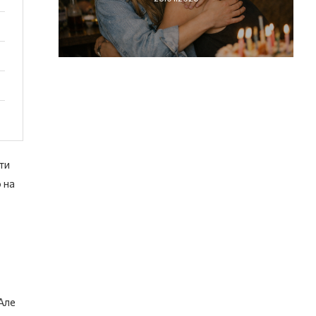
ти
 на
 Але