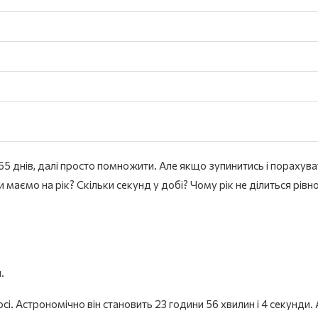
365 днів, далі просто помножити. Але якщо зупинитись і порахува
 маємо на рік? Скільки секунд у добі? Чому рік не ділиться рівно
.
і. Астрономічно він становить 23 години 56 хвилин і 4 секунди.