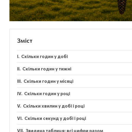
Зміст
Скільки годин у добі
Скільки годин у тижні
Скільки годин у місяці
Скільки годин у році
Скільки хвилин у добі і році
Скільки секунд у добі і році
Зведена таблиця: всі цифри разом