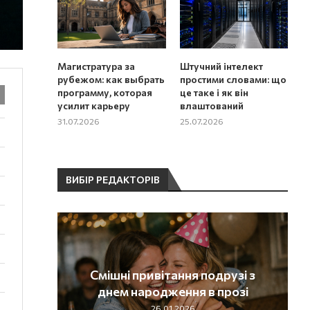
Магистратура за
Штучний інтелект
рубежом: как выбрать
простими словами: що
программу, которая
це таке і як він
усилит карьеру
влаштований
31.07.2026
25.07.2026
ВИБІР РЕДАКТОРІВ
днем
Смішні привітання подрузі з
і
днем народження в прозі
26.01.2026