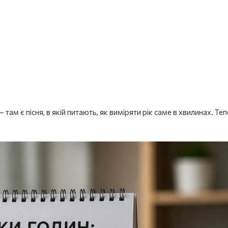
м є пісня, в якій питають, як виміряти рік саме в хвилинах. Те