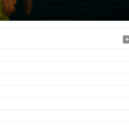
Душевні привітання з 
народження подруз
26.01.2026