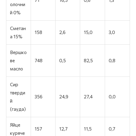
олочни
й 0%
Сметан
158
2,6
15,0
3,0
а 15%
Вершко
ве
748
0,5
82,5
0,8
масло
Сир
тверди
356
24,9
27,4
0,0
й
(гауда)
Яйце
157
12,7
11,5
0,7
куряче