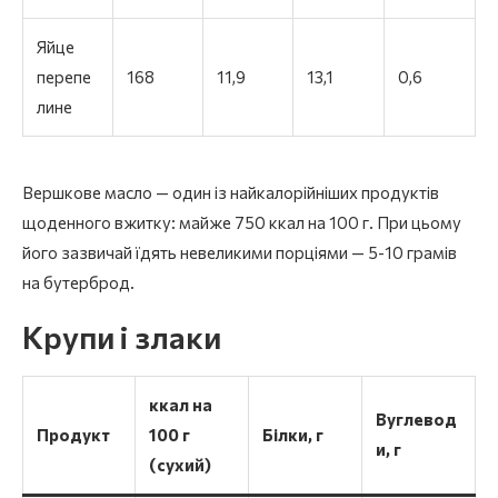
Яйце
перепе
168
11,9
13,1
0,6
лине
Вершкове масло — один із найкалорійніших продуктів
щоденного вжитку: майже 750 ккал на 100 г. При цьому
його зазвичай їдять невеликими порціями — 5-10 грамів
на бутерброд.
Крупи і злаки
ккал на
Вуглевод
Продукт
100 г
Білки, г
и, г
(сухий)