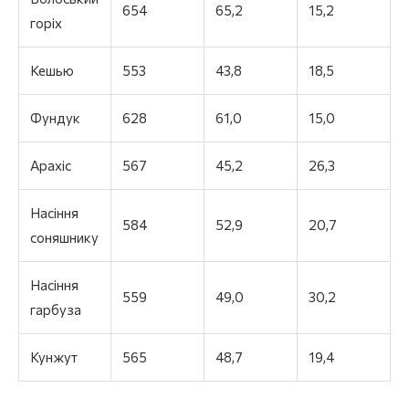
654
65,2
15,2
горіх
Кешью
553
43,8
18,5
Фундук
628
61,0
15,0
Арахіс
567
45,2
26,3
Насіння
584
52,9
20,7
соняшнику
Насіння
559
49,0
30,2
гарбуза
Кунжут
565
48,7
19,4