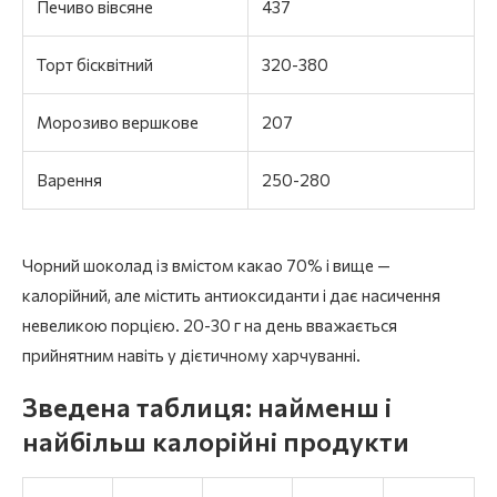
Печиво вівсяне
437
Торт бісквітний
320-380
Морозиво вершкове
207
Варення
250-280
Чорний шоколад із вмістом какао 70% і вище —
калорійний, але містить антиоксиданти і дає насичення
невеликою порцією. 20-30 г на день вважається
прийнятним навіть у дієтичному харчуванні.
Зведена таблиця: найменш і
найбільш калорійні продукти