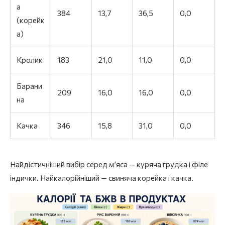
а
384
13,7
36,5
0,0
(корейк
а)
Кролик
183
21,0
11,0
0,0
Барани
209
16,0
16,0
0,0
на
Качка
346
15,8
31,0
0,0
Найдієтичніший вибір серед м’яса — куряча грудка і філе
індички. Найкалорійніший — свиняча корейка і качка.