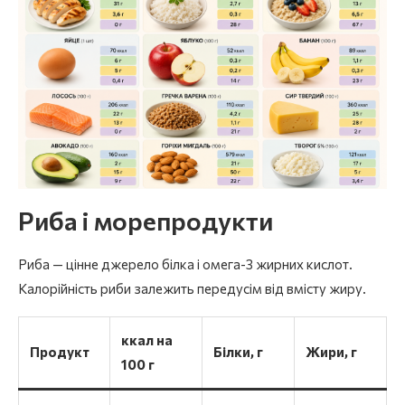
Риба і морепродукти
Риба — цінне джерело білка і омега-3 жирних кислот.
Калорійність риби залежить передусім від вмісту жиру.
ккал на
Продукт
Білки, г
Жири, г
100 г