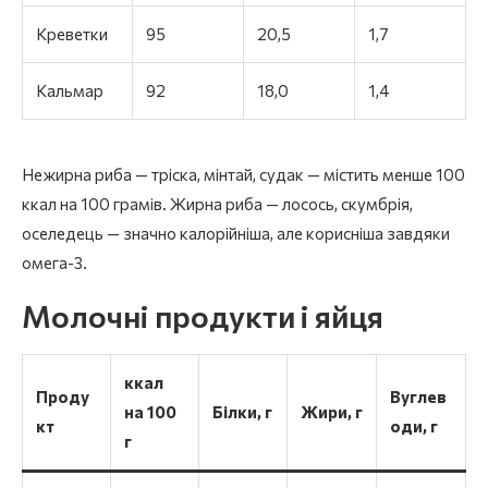
Креветки
95
20,5
1,7
Кальмар
92
18,0
1,4
Нежирна риба — тріска, мінтай, судак — містить менше 100
ккал на 100 грамів. Жирна риба — лосось, скумбрія,
оселедець — значно калорійніша, але корисніша завдяки
омега-3.
Молочні продукти і яйця
ккал
Проду
Вуглев
на 100
Білки, г
Жири, г
кт
оди, г
г