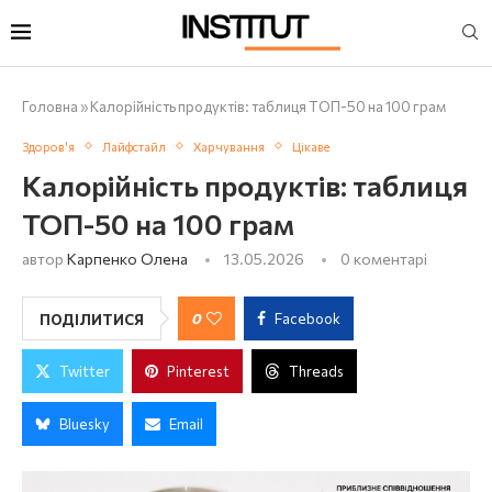
Головна
»
Калорійність продуктів: таблиця ТОП-50 на 100 грам
Здоров'я
Лайфстайл
Харчування
Цікаве
Калорійність продуктів: таблиця
ТОП-50 на 100 грам
автор
Карпенко Олена
13.05.2026
0 коментарі
0
Facebook
ПОДІЛИТИСЯ
Twitter
Pinterest
Threads
Bluesky
Email