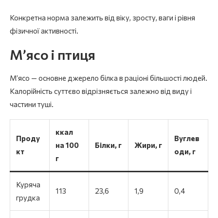
Конкретна норма залежить від віку, зросту, ваги і рівня
фізичної активності.
М’ясо і птиця
М’ясо — основне джерело білка в раціоні більшості людей.
Калорійність суттєво відрізняється залежно від виду і
частини туші.
ккал
Проду
Вуглев
на 100
Білки, г
Жири, г
кт
оди, г
г
Куряча
113
23,6
1,9
0,4
грудка