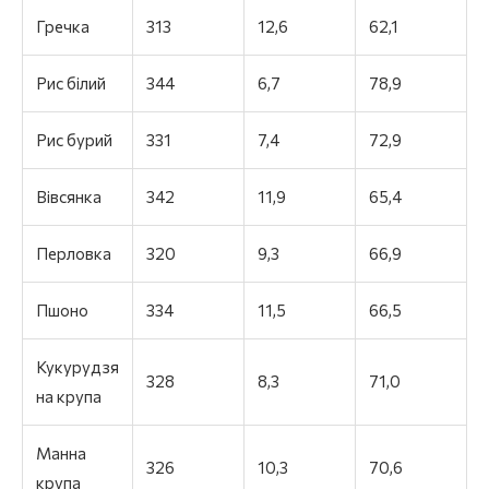
Гречка
313
12,6
62,1
Рис білий
344
6,7
78,9
Рис бурий
331
7,4
72,9
Вівсянка
342
11,9
65,4
Перловка
320
9,3
66,9
Пшоно
334
11,5
66,5
Кукурудзя
328
8,3
71,0
на крупа
Манна
326
10,3
70,6
крупа