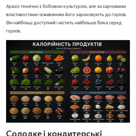
Арахіс технічно є бобовою культурою, але за харчовими
властивостями і вживанням його зараховують до горіхів.
Він найбільш доступний і містить найбільше білка серед
горіхів.
Солодке і кондитерські