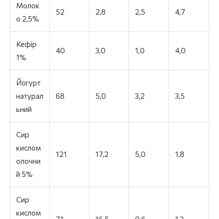
Молок
52
2,8
2,5
4,7
о 2,5%
Кефір
40
3,0
1,0
4,0
1%
Йогурт
натурал
68
5,0
3,2
3,5
ьний
Сир
кислом
121
17,2
5,0
1,8
олочни
й 5%
Сир
кислом
71
16,5
0,6
1,3