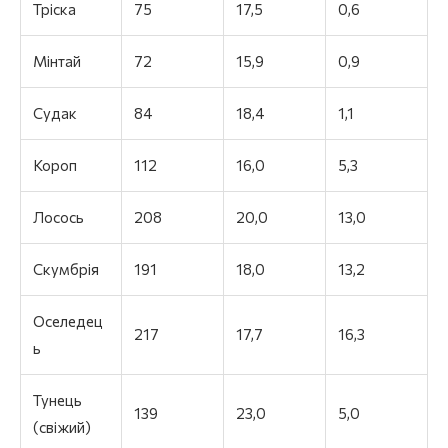
Тріска
75
17,5
0,6
Мінтай
72
15,9
0,9
Судак
84
18,4
1,1
Короп
112
16,0
5,3
Лосось
208
20,0
13,0
Скумбрія
191
18,0
13,2
Оселедец
217
17,7
16,3
ь
Тунець
139
23,0
5,0
(свіжий)