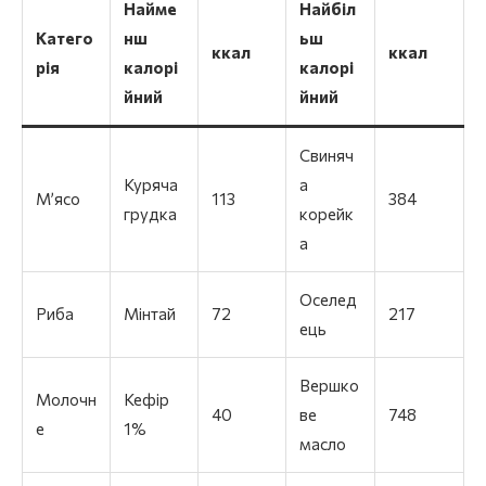
Найме
Найбіл
Катего
нш
ьш
ккал
ккал
рія
калорі
калорі
йний
йний
Свиняч
Куряча
а
М’ясо
113
384
грудка
корейк
а
Оселед
Риба
Мінтай
72
217
ець
Вершко
Молочн
Кефір
40
ве
748
е
1%
масло