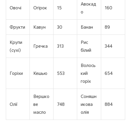
Авокад
Овочі
Огірок
15
160
о
Фрукти
Кавун
30
Банан
89
Крупи
Рис
Гречка
313
344
(сухі)
білий
Волось
Горіхи
Кешью
553
кий
654
горіх
Вершко
Соняшн
Олії
ве
748
икова
884
масло
олія