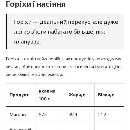
Горіхи і насіння
Горіхи — ідеальний перекус, але дуже
легко з’їсти набагато більше, ніж
планував.
Горіхи — одні з найкалорійніших продуктів у природному
вигляді. Але вони дають відчуття насичення і містять цінні
жири, білки і мікроелементи.
ккал на
Продукт
Жири, г
Білки, г
100 г
Мигдаль
575
49,9
21,2
Волоський