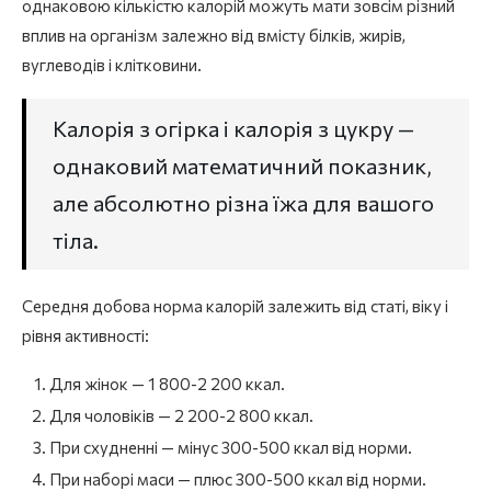
однаковою кількістю калорій можуть мати зовсім різний
вплив на організм залежно від вмісту білків, жирів,
вуглеводів і клітковини.
Калорія з огірка і калорія з цукру —
однаковий математичний показник,
але абсолютно різна їжа для вашого
тіла.
Середня добова норма калорій залежить від статі, віку і
рівня активності:
Для жінок — 1 800-2 200 ккал.
Для чоловіків — 2 200-2 800 ккал.
При схудненні — мінус 300-500 ккал від норми.
При наборі маси — плюс 300-500 ккал від норми.