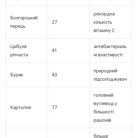
рекордна
Болгарський
27
кількість
перець
вітаміну С
Цибуля
антибактеріаль
41
ріпчаста
ні властивості
природний
Буряк
43
підсолоджувач
головний
вуглевод у
Картопля
77
більшості
раціонів
більше