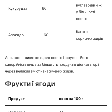
вуглеводів ніж
Кукурудза
86
у більшості
овочів
багато
Авокадо
160
корисних жирів
Авокадо — виняток серед овочів і фруктів: його
калорійність вища за більшість продуктів цієї категорії
через великий вміст ненасичених жирів.
Фрукти і ягоди
Продукт
ккал на 100 г
Полуниця
33