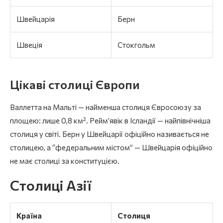
Швейцарія
Берн
Швеція
Стокгольм
Цікаві столиці Європи
Валлетта на Мальті — найменша столиця Євросоюзу за
площею: лише 0,8 км². Реймʼявік в Ісландії — найпівнічніша
столиця у світі. Берн у Швейцарії офіційно називається не
столицею, а “федеральним містом” — Швейцарія офіційно
не має столиці за конституцією.
Столиці Азії
Країна
Столиця