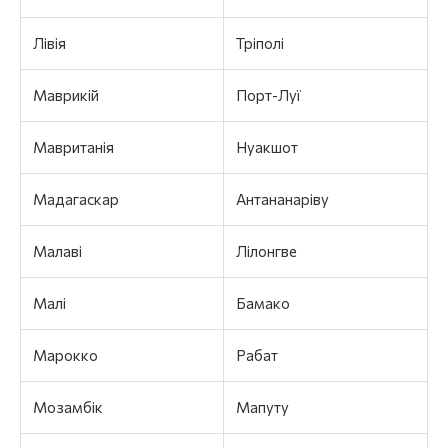
Лівія
Тріполі
Маврикій
Порт-Луї
Мавританія
Нуакшот
Мадагаскар
Антананаріву
Малаві
Лілонгве
Малі
Бамако
Марокко
Рабат
Мозамбік
Мапуту