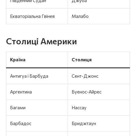
Південний Судан
Джуба
Екваторіальна Гвінея
Малабо
Столиці Америки
Країна
Столиця
Антигуа і Барбуда
Сент-Джонс
Аргентина
Буенос-Айрес
Багами
Нассау
Барбадос
Бриджтаун