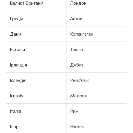
Велика Британія
Лондон
Греція
Афіни
Данія
Копенгаген
Естонія
Таллін
Ірландія
Дублін
Ісландія
Рейк’явік
Іспанія
Мадрид
Італія
Рим
Кіпр
Нікосія