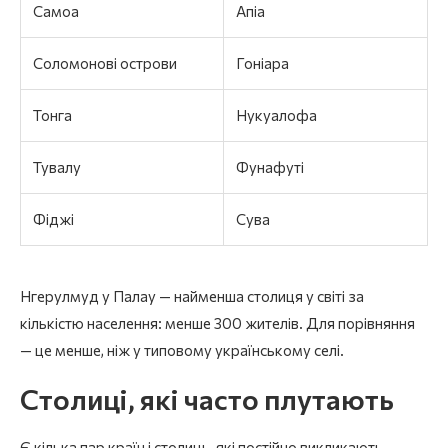
Самоа
Апіа
Соломонові острови
Гоніара
Тонга
Нукуалофа
Тувалу
Фунафуті
Фіджі
Сува
Нгерулмуд у Палау — найменша столиця у світі за
кількістю населення: менше 300 жителів. Для порівняння
— це менше, ніж у типовому українському селі.
Столиці, які часто плутають
Є кілька пар країн і столиць, які постійно викликають