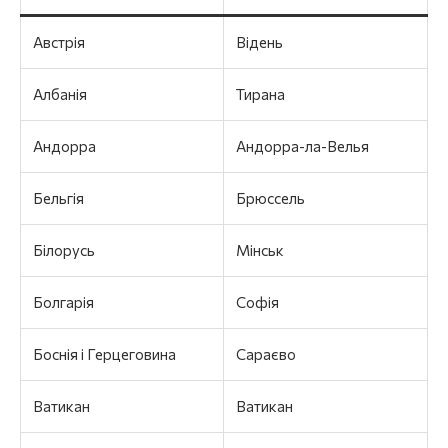
Австрія
Відень
Албанія
Тирана
Андорра
Андорра-ла-Велья
Бельгія
Брюссель
Білорусь
Мінськ
Болгарія
Софія
Боснія і Герцеговина
Сараєво
Ватикан
Ватикан