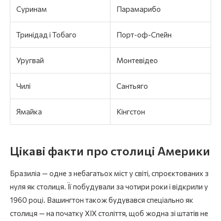
Суринам
Парамарибо
Тринідад і Тобаго
Порт-оф-Спейн
Уругвай
Монтевідео
Чилі
Сантьяго
Ямайка
Кінгстон
Цікаві факти про столиці Америки
Бразиліа — одне з небагатьох міст у світі, спроєктованих з
нуля як столиця. Її побудували за чотири роки і відкрили у
1960 році. Вашингтон також будувався спеціально як
столиця — на початку XIX століття, щоб жодна зі штатів не