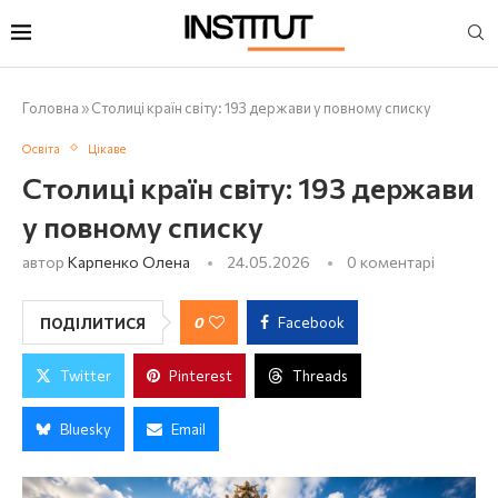
Головна
»
Столиці країн світу: 193 держави у повному списку
Освіта
Цікаве
Столиці країн світу: 193 держави
у повному списку
автор
Карпенко Олена
24.05.2026
0 коментарі
0
Facebook
ПОДІЛИТИСЯ
Twitter
Pinterest
Threads
Bluesky
Email