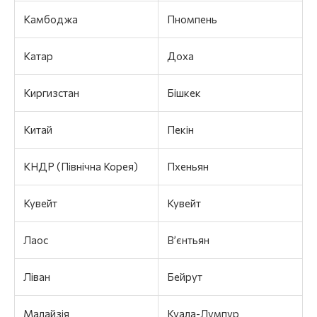
Камбоджа
Пномпень
Катар
Доха
Киргизстан
Бішкек
Китай
Пекін
КНДР (Північна Корея)
Пхеньян
Кувейт
Кувейт
Лаос
Вʼєнтьян
Ліван
Бейрут
Малайзія
Куала-Лумпур