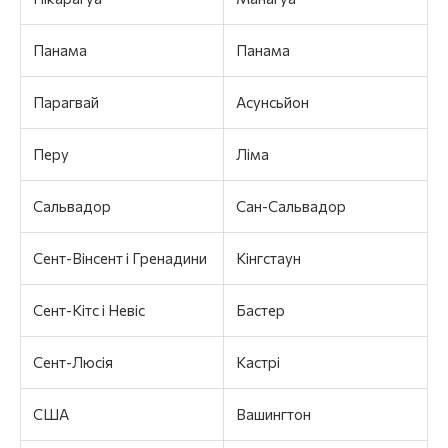
Панама
Панама
Парагвай
Асунсьйон
Перу
Ліма
Сальвадор
Сан-Сальвадор
Сент-Вінсент і Гренадини
Кінгстаун
Сент-Кітс і Невіс
Бастер
Сент-Люсія
Кастрі
США
Вашингтон