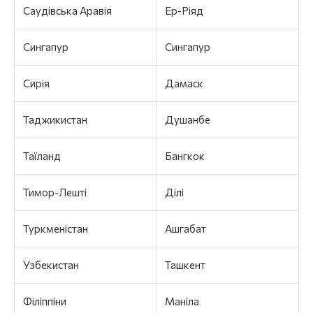
Саудівська Аравія
Ер-Ріяд
Сингапур
Сингапур
Сирія
Дамаск
Таджикистан
Душанбе
Таїланд
Бангкок
Тимор-Лешті
Ділі
Туркменістан
Ашгабат
Узбекистан
Ташкент
Філіппіни
Маніла