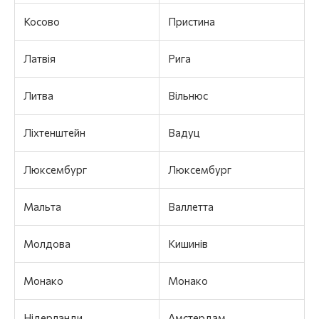
Косово
Пристина
Латвія
Рига
Литва
Вільнюс
Ліхтенштейн
Вадуц
Люксембург
Люксембург
Мальта
Валлетта
Молдова
Кишинів
Монако
Монако
Нідерланди
Амстердам