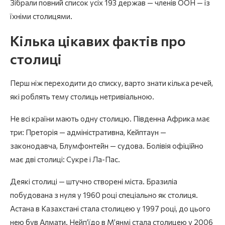
Зібрали повний список усіх 193 держав — членів ООН — із
їхніми столицями.
Кілька цікавих фактів про
столиці
Перш ніж переходити до списку, варто знати кілька речей,
які роблять тему столиць нетривіальною.
Не всі країни мають одну столицю. Південна Африка має
три: Преторія — адміністративна, Кейптаун —
законодавча, Блумфонтейн — судова. Болівія офіційно
має дві столиці: Сукре і Ла-Пас.
Деякі столиці — штучно створені міста. Бразиліа
побудована з нуля у 1960 році спеціально як столиця.
Астана в Казахстані стала столицею у 1997 році, до цього
нею був Алмати. Нейпʼїдо в М’янмі стала столицею у 2006