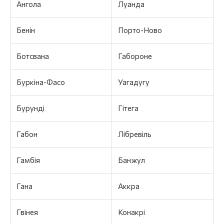
Ангола
Луанда
Бенін
Порто-Ново
Ботсвана
Габороне
Буркіна-Фасо
Уагадугу
Бурунді
Гітега
Габон
Лібревіль
Гамбія
Банжул
Гана
Аккра
Гвінея
Конакрі