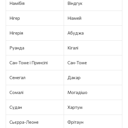
Намібія
Віндгук
Нігер
Ніамей
Нігерія
Абуджа
Руанда
Кігалі
Сан-Томе і Принсіпі
Сан-Томе
Сенегал
Дакар
Сомалі
Могадішо
Судан
Хартум
Сьєрра-Леоне
Фрітаун