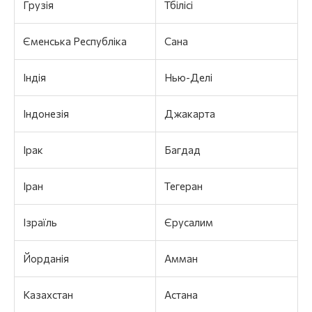
Грузія
Тбілісі
Єменська Республіка
Сана
Індія
Нью-Делі
Індонезія
Джакарта
Ірак
Багдад
Іран
Тегеран
Ізраїль
Єрусалим
Йорданія
Амман
Казахстан
Астана