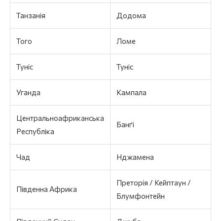
Танзанія
Додома
Того
Ломе
Туніс
Туніс
Уганда
Кампала
Центральноафриканська
Банґі
Республіка
Чад
Нджамена
Преторія / Кейптаун /
Південна Африка
Блумфонтейн