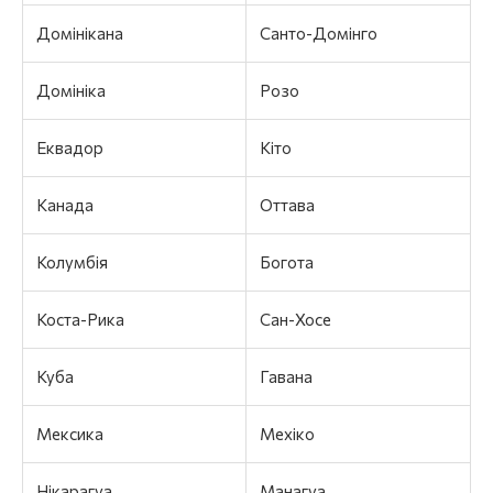
Домінікана
Санто-Домінго
Домініка
Розо
Еквадор
Кіто
Канада
Оттава
Колумбія
Богота
Коста-Рика
Сан-Хосе
Куба
Гавана
Мексика
Мехіко
Нікарагуа
Манагуа