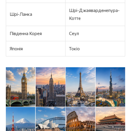
Шрі-Джаяварденепура-
Шрі-Ланка
Котте
Південна Корея
Сеул
Японія
Токіо