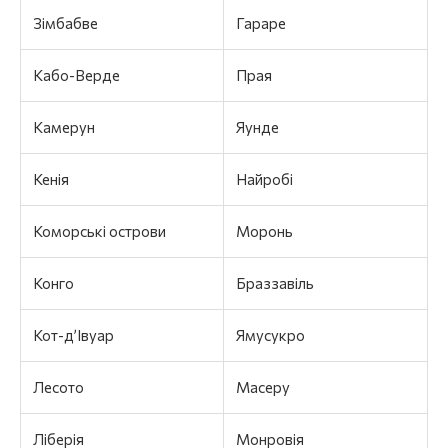
Зімбабве
Гараре
Кабо-Верде
Прая
Камерун
Яунде
Кенія
Найробі
Коморські острови
Моронь
Конго
Браззавіль
Кот-д’Івуар
Ямусукро
Лесото
Масеру
Ліберія
Монровія