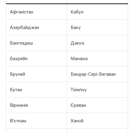
Афганістан
Кабул
Азербайджан
Баку
Бангладеш
Дакка
Бахрейн
Манама
Бруней
Бандар-Сері-Бегаван
Бутан
Тхімпху
Вірменія
Єреван
В’єтнам
Ханой