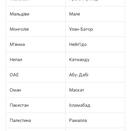
Мальдіви
Мале
Монголія
Улан-Батор
М’янма
Нейпʼїдо
Непал
Катманду
ОАЕ
Абу-Дабі
Оман
Маскат
Пакистан
Ісламабад
Палестина
Рамалла