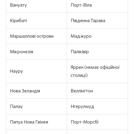
Вануату
Порт-Віла
Кірибаті
Південна Тарава
Маршаллові острови
Маджуро
Мікронезія
Паліківір
Яррен (немає офіційної
Науру
столиці)
Нова Зеландія
Веллінгтон
Палау
Нгерулмуд
Папуа Нова Гвінея
Порт-Морсбі