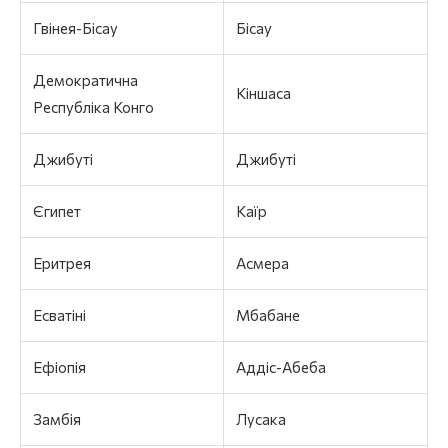
Гвінея-Бісау
Бісау
Демократична
Кіншаса
Республіка Конго
Джибуті
Джибуті
Єгипет
Каїр
Еритрея
Асмера
Есватіні
Мбабане
Ефіопія
Аддіс-Абеба
Замбія
Лусака