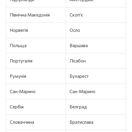
Північна Македонія
Скоп’є
Норвегія
Осло
Польща
Варшава
Португалія
Лісабон
Румунія
Бухарест
Сан-Марино
Сан-Марино
Сербія
Белград
Словаччина
Братислава