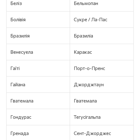
Беліз
Бельмопан
Болівія
Сукре / Ла-Пас
Бразилія
Бразиліа
Венесуела
Каракас
Гаїті
Порт-о-Пренс
Гайана
Джорджтаун
Гватемала
Гватемала
Гондурас
Тегусігальпа
Гренада
Сент-Джорджес