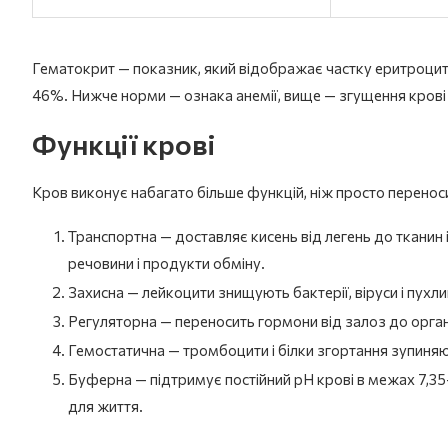
Гематокрит — показник, який відображає частку еритроцитів
46%. Нижче норми — ознака анемії, вище — згущення крові
Функції крові
Кров виконує набагато більше функцій, ніж просто переноси
Транспортна — доставляє кисень від легень до тканин 
речовини і продукти обміну.
Захисна — лейкоцити знищують бактерії, віруси і пухлин
Регуляторна — переносить гормони від залоз до органі
Гемостатична — тромбоцити і білки згортання зупиня
Буферна — підтримує постійний рН крові в межах 7,35-
для життя.