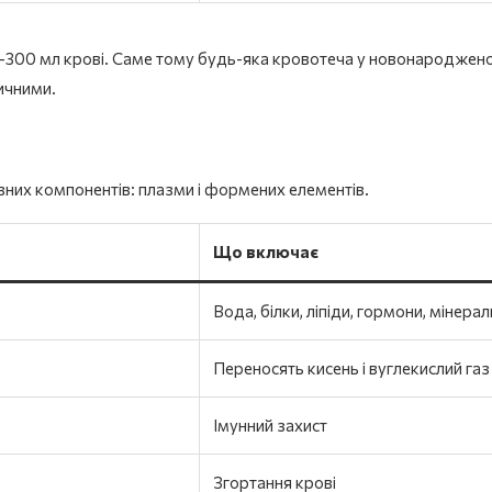
-300 мл крові. Саме тому будь-яка кровотеча у новонароджено
ичними.
вних компонентів: плазми і формених елементів.
Що включає
Вода, білки, ліпіди, гормони, мінерал
Переносять кисень і вуглекислий газ
Імунний захист
Згортання крові