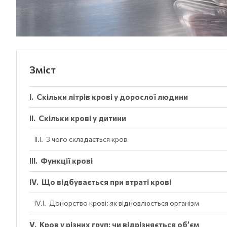
Зміст
Скільки літрів крові у дорослої людини
Скільки крові у дитини
З чого складається кров
Функції крові
Що відбувається при втраті крові
Донорство крові: як відновлюється організм
Кров у різних груп: чи відрізняється об’єм