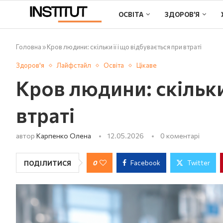
ОСВІТА
ЗДОРОВ’Я
Головна
»
Кров людини: скільки її і що відбувається при втраті
Здоров'я
Лайфстайл
Освіта
Цікаве
Кров людини: скільки 
втраті
автор
Карпенко Олена
12.05.2026
0 коментарі
0
Facebook
Twitter
ПОДІЛИТИСЯ