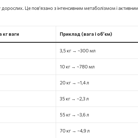
 у дорослих. Це пов’язано з інтенсивним метаболізмом і активни
а кг ваги
Приклад (вага і об’єм)
3,5 кг → ~300 мл
10 кг → ~780 мл
20 кг → ~1,4 л
35 кг → ~2,3 л
55 кг → ~3,6 л
70 кг → ~4,9 л