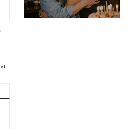
и.
у і