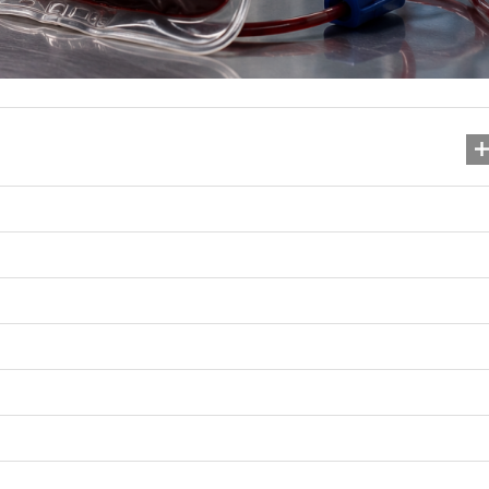
Душевні привітання з 
народження подруз
26.01.2026