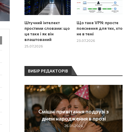
Штучний інтелект
Що таке VPN: просте
простими словами: що
пояснення для тих, хто
це таке і як він
не в темі
влаштований
23.07.2026
25.07.2026
ВИБІР РЕДАКТОРІВ
днем
Смішні привітання подрузі з
і
днем народження в прозі
26.01.2026