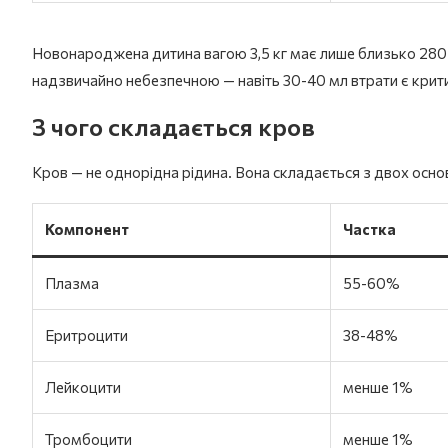
Новонароджена дитина вагою 3,5 кг має лише близько 280
надзвичайно небезпечною — навіть 30-40 мл втрати є крит
З чого складається кров
Кров — не однорідна рідина. Вона складається з двох осно
Компонент
Частка
Плазма
55-60%
Еритроцити
38-48%
Лейкоцити
менше 1%
Тромбоцити
менше 1%