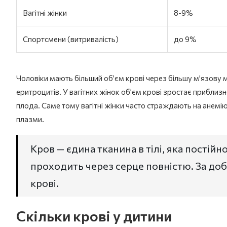
Вагітні жінки
8-9%
Спортсмени (витривалість)
до 9%
Чоловіки мають більший об’єм крові через більшу м’язову 
еритроцитів. У вагітних жінок об’єм крові зростає прибли
плода. Саме тому вагітні жінки часто страждають на анемію
плазми.
Кров — єдина тканина в тілі, яка постійн
проходить через серце повністю. За доб
крові.
Скільки крові у дитини