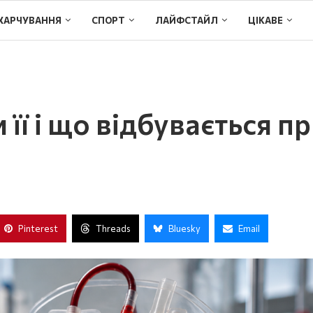
ХАРЧУВАННЯ
СПОРТ
ЛАЙФСТАЙЛ
ЦІКАВЕ
її і що відбувається п
Pinterest
Threads
Bluesky
Email