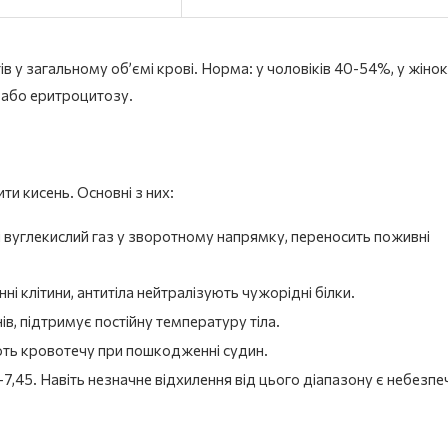
 у загальному об’ємі крові. Норма: у чоловіків 40-54%, у жінок
 або еритроцитозу.
ти кисень. Основні з них:
і вуглекислий газ у зворотному напрямку, переносить поживні
ні клітини, антитіла нейтралізують чужорідні білки.
в, підтримує постійну температуру тіла.
ють кровотечу при пошкодженні судин.
7,45. Навіть незначне відхилення від цього діапазону є небезп