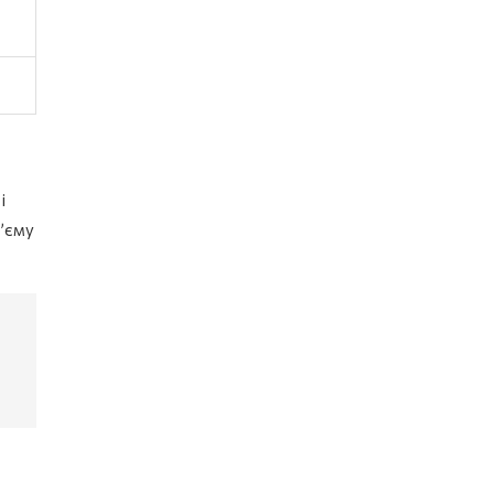
і
б’єму