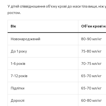
У дітей співвідношення об’єму крові до маси тіла вище, ніж
ростом.
Вік
Об’єм крові н
Новонароджений
80-90 мл/кг
До 1 року
75-80 мл/кг
1-6 років
70-75 мл/кг
7-12 років
65-70 мл/кг
Підлітки
65-70 мл/кг
Дорослі
60-80 мл/кг