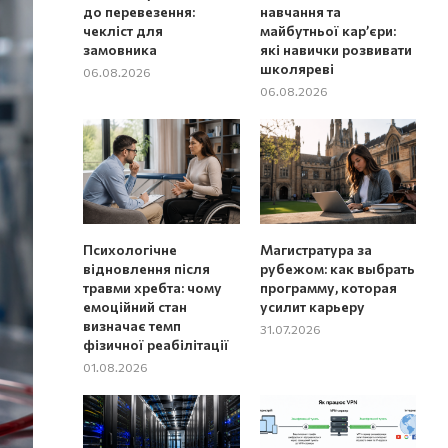
до перевезення:
навчання та
чекліст для
майбутньої кар’єри:
замовника
які навички розвивати
школяреві
06.08.2026
06.08.2026
Психологічне
Магистратура за
відновлення після
рубежом: как выбрать
травми хребта: чому
программу, которая
емоційний стан
усилит карьеру
визначає темп
31.07.2026
фізичної реабілітації
01.08.2026