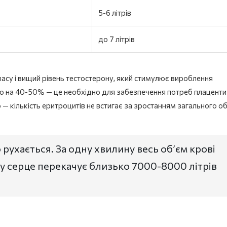
5-6 літрів
до 7 літрів
масу і вищий рівень тестостерону, який стимулює вироблення
зно на 40-50% — це необхідно для забезпечення потреб плаценти 
 — кількість еритроцитів не встигає за зростанням загального о
о рухається. За одну хвилину весь об’єм крові
у серце перекачує близько 7000-8000 літрів