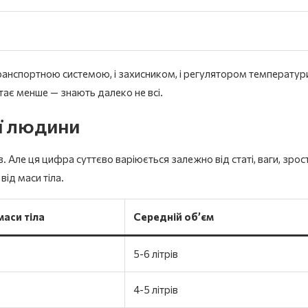
 транспортною системою, і захисником, і регулятором температур
 стає менше — знають далеко не всі.
ої людини
в. Але ця цифра суттєво варіюється залежно від статі, ваги, зрост
від маси тіла.
маси тіла
Середній об’єм
5-6 літрів
4-5 літрів